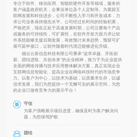
专注于软件、移动应用、智能软硬件开发等领域，服务的
客户涵盖政府机关，企事业单位及个人定制等。为紧跟互
联网发展和科技进步，公司不断投入学习和开发成本，力
求公司业务保持领先水平。公司经过长时间的经验积累，
严格把关，现在正处于高速发展时期，公司注重每个产品
或服务的可持续性，可扩展性，在软件开发方面力求让软
件系统能够支援后期发展，有效预计未来趋势，预留可扩
展可延申接口，让软件随着时代境迁能够进化升级。
烟台云新信息科技有限公司秉承“追求卓越、开拓创
新、团结进取、共创未来”的企业精神，致力于为企业提供
全面的网络传播与技术应用整体解决方案，真正实现企业
互联网信息智能化，提高企业在网络科技时代的市场竞争
力。以客户为中心，以技术为基础，以质量求生存，以诚
信求发展，我们为您提供一个无懈可击的展示空间，为您
的企业订做有竞争力的展示平台！
守信
为客户清晰展示项目进度，确保及时为客户解决问
题，为您保驾护航
团结