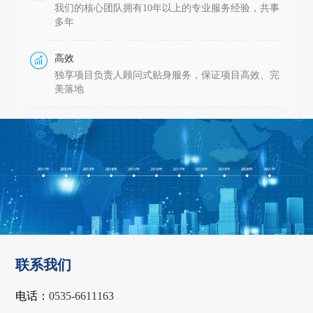
我们的核心团队拥有10年以上的专业服务经验，共事
多年
高效
独享项目负责人顾问式贴身服务，保证项目高效、完
美落地
联系我们
电话：
0535-6611163